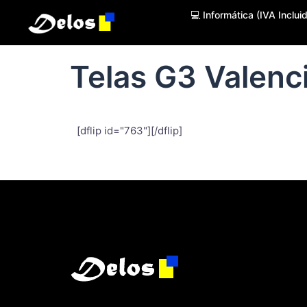
💻 Informática (IVA Inclui
Telas G3 Valenc
[dflip id="763"][/dflip]