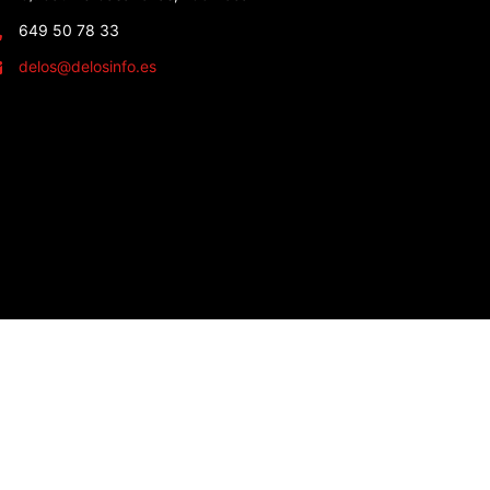
649 50 78 33
delos@delosinfo.es