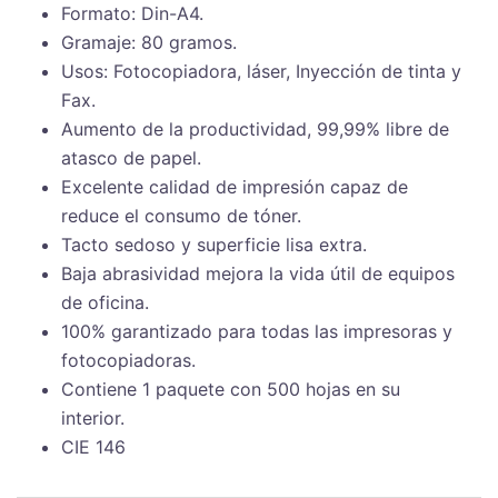
Formato: Din-A4.
caja,
Gramaje: 80 gramos.
el
Usos: Fotocopiadora, láser, Inyección de tinta y
paquete
Fax.
sale
Aumento de la productividad, 99,99% libre de
a
atasco de papel.
3,87€)
Excelente calidad de impresión capaz de
cantidad
reduce el consumo de tóner.
Tacto sedoso y superficie lisa extra.
Baja abrasividad mejora la vida útil de equipos
de oficina.
100% garantizado para todas las impresoras y
fotocopiadoras.
Contiene 1 paquete con 500 hojas en su
interior.
CIE 146