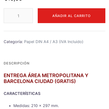
PAQUETE
AÑADIR AL CARRITO
PAPEL
A4
COPY
STAR
Categoría:
Papel DIN A4 / A3 (IVA Incluido)
BLANCO
CIE
146
80gr.
DESCRIPCIÓN
500h.
5
ENTREGA ÁREA METROPOLITANA Y
BARCELONA CIUDAD (GRATIS)
CAJAS
o
CARACTERÍSTICAS
MÁS
(Precio
Medidas: 210 x 297 mm.
por